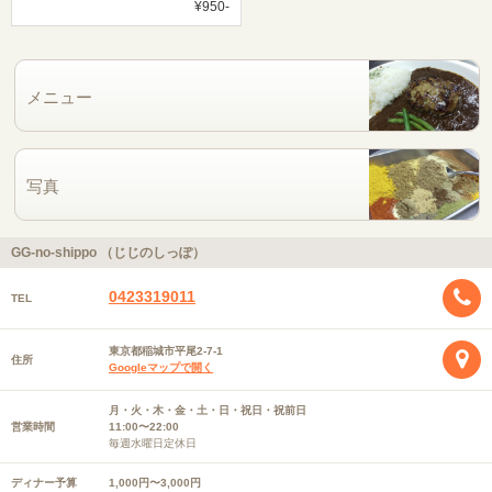
¥950-
メニュー
写真
GG-no-shippo （じじのしっぽ）
0423319011
TEL
東京都稲城市平尾2-7-1
住所
Googleマップで開く
月・火・木・金・土・日・祝日・祝前日
営業時間
11:00〜22:00
毎週水曜日定休日
ディナー予算
1,000円〜3,000円