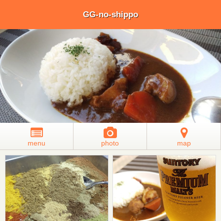
GG-no-shippo
menu
photo
map